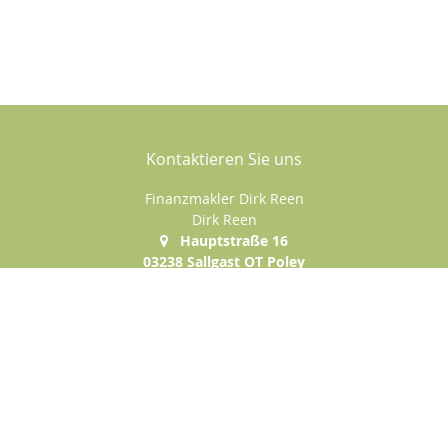
Kontaktieren Sie uns
Finanzmakler Dirk Reen
Dirk Reen
Hauptstraße 16
03238 Sallgast OT Poley
035329 / 55 780
0170 / 952 99 66
035329 / 55 771
dirk.reen@ostfinanz.de
http://www.willkommen-im-lehramt.de
Nachricht schreiben