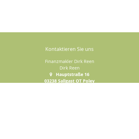
Kontaktieren Sie uns
Finanzmakler Dirk Reen
Dirk Reen
Hauptstraße 16
03238 Sallgast OT Poley
035329 / 55 780
0170 / 952 99 66
035329 / 55 771
dirk.reen@ostfinanz.de
http://www.willkommen-im-lehramt.de
Nachricht schreiben